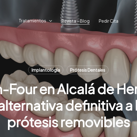
Tratamientos
Revista – Blog
Pedir Cita
Implantología
Prótesis Dentales
n-Four en Alcalá de He
 alternativa definitiva a 
prótesis removibles