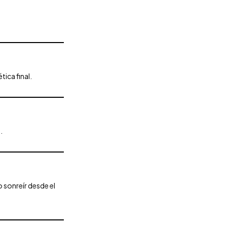
tica final.
.
 sonreír desde el