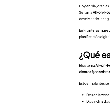
Hoy en día, gracias 
Se llama
All-on-Fo
devolviendo la segu
En Fronteras, nues
planificación digit
¿Qué es
El sistema
All-on-F
dientes fijos sobre
Estos implantes se
Dos en la zona
Dos inclinados