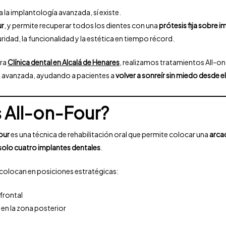
a la implantología avanzada, sí existe.
ur
, y permite recuperar todos los dientes con una
prótesis fija sobre 
ridad, la funcionalidad y la estética en tiempo récord.
tra
Clínica dental en Alcalá de Henares
, realizamos tratamientos All-o
al avanzada, ayudando a pacientes a
volver a sonreír sin miedo desde el
 All-on-Four?
our
es una técnica de rehabilitación oral que permite colocar una
arca
 solo cuatro implantes dentales
.
 colocan en posiciones estratégicas:
 frontal
 en la zona posterior