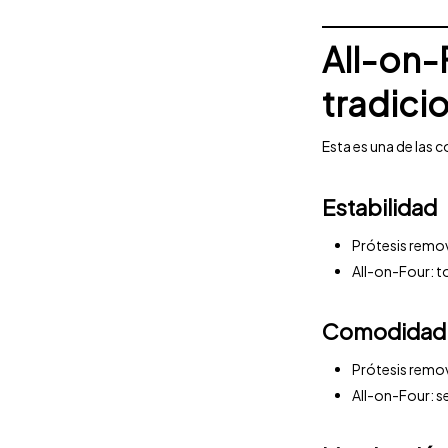
All-on-
tradici
Esta es una de las 
Estabilidad
Prótesis remov
All-on-Four: t
Comodidad
Prótesis remov
All-on-Four: se