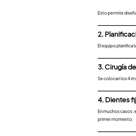
Esto permite diseñ
2. Planificac
El equipo planifica 
3. Cirugía d
Se colocan los 4 im
4. Dientes f
En muchos casos, el
primer momento.