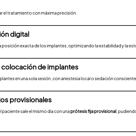
ar el tratamiento con máxima precisión.
ión digital
la posición exacta de los implantes, optimizando la estabilidad y la esté
e colocación de implantes
plantes en una sola sesión, con anestesia local o sedación consciente
ijos provisionales
 paciente sale el mismo día con una
prótesis fija provisional
, pudiendo