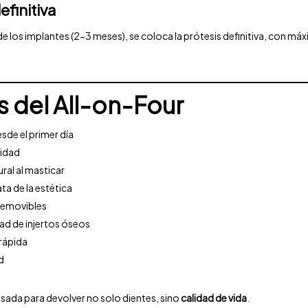
efinitiva
 de los implantes (2-3 meses), se coloca la prótesis definitiva, con máx
s del All-on-Four
esde el primer día
lidad
ral al masticar
ta de la estética
 removibles
ad de injertos óseos
rápida
d
sada para devolver no solo dientes, sino
calidad de vida
.