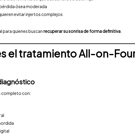
 pérdida ósea moderada
uieren evitar injertos complejos
al para quienes buscan
recuperar su sonrisa de forma definitiva
.
 el tratamiento All-on-Four
 diagnóstico
sis completo con:
ral
mordida
igital