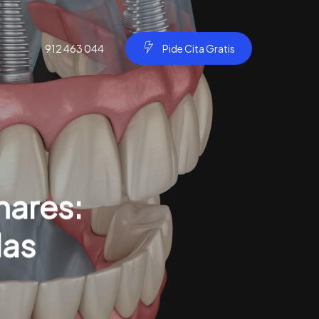
912 463 044
P
i
d
e
C
i
t
a
G
r
a
t
i
s
nares:
las