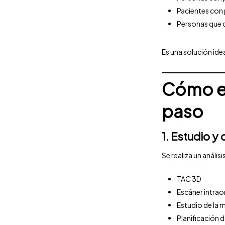
Pacientes con
Personas que q
Es una solución ide
Cómo es
paso
1. Estudio y
Se realiza un análi
TAC 3D
Escáner intrao
Estudio de la 
Planificación d