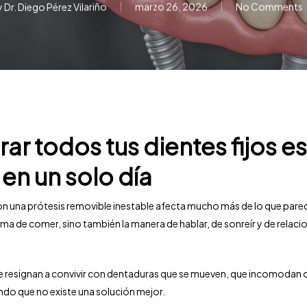
y
Dr. Diego Pérez Vilariño
marzo 26, 2026
No Comments
ar todos tus dientes fijos es
 en un solo día
 con una prótesis removible inestable afecta mucho más de lo que pare
orma de comer, sino también la manera de hablar, de sonreír y de relaci
 resignan a convivir con dentaduras que se mueven, que incomodan 
ndo que no existe una solución mejor.