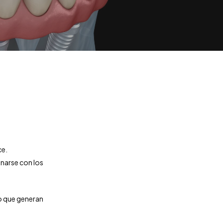
ce.
onarse con los
o que generan