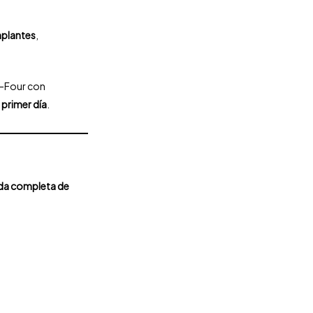
implantes
,
n-Four con
 primer día
.
da completa de