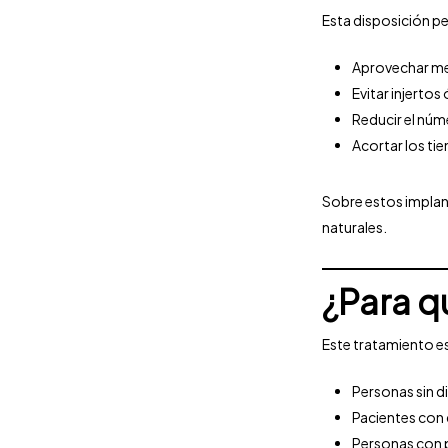
Esta disposición p
Aprovechar mej
Evitar injerto
Reducir el núm
Acortar los ti
Sobre estos implant
naturales.
¿Para q
Este tratamiento e
Personas sin d
Pacientes con 
Personas con p