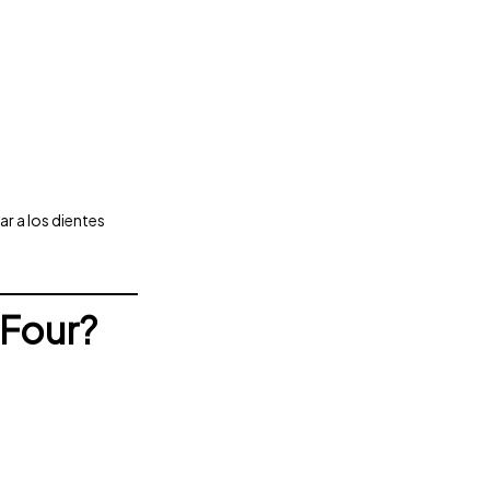
r a los dientes
-Four?