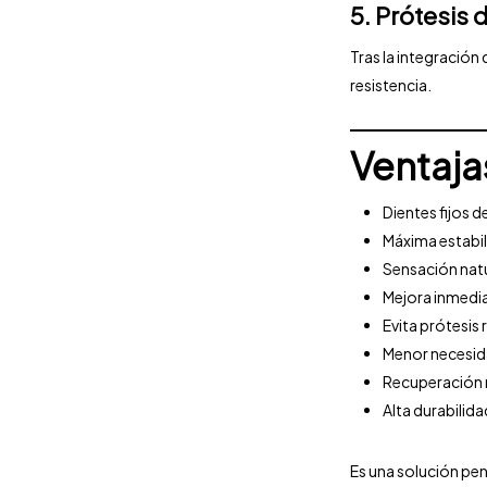
5. Prótesis d
Tras la integración
resistencia.
Ventaja
Dientes fijos d
Máxima estabi
Sensación natu
Mejora inmedia
Evita prótesis
Menor necesid
Recuperación 
Alta durabilida
Es una solución pen