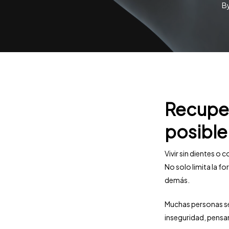
B
Recuper
posible
Vivir sin dientes o
No solo limita la f
demás.
Muchas personas se
inseguridad, pensa