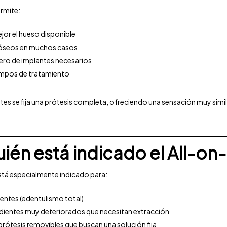
ermite:
or el hueso disponible
s óseos en muchos casos
ero de implantes necesarios
empos de tratamiento
es se fija una prótesis completa, ofreciendo una sensación muy simila
uién está indicado el All-on
stá especialmente indicado para:
ientes (edentulismo total)
dientes muy deteriorados que necesitan extracción
rótesis removibles que buscan una solución fija