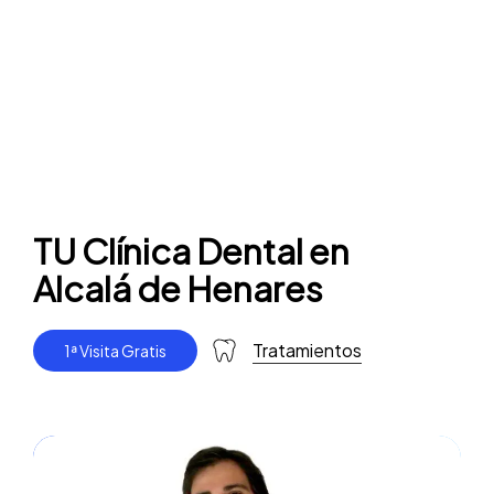
TU Clínica Dental en
Alcalá de Henares
Tratamientos
1
ª
V
i
s
i
t
a
G
r
a
t
i
s