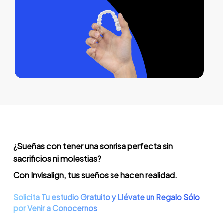
Invisalign Express 1490
Invisalign Lite 2150
Invisalign Moderate 2490€
Invisalign Comprehensive 2995€
¿Sueñas con tener una sonrisa perfecta sin
sacrificios ni molestias?
Con Invisalign, tus sueños se hacen realidad.
Solicita Tu estudio Gratuito y Llévate un Regalo Sólo
por Venir a Conocernos