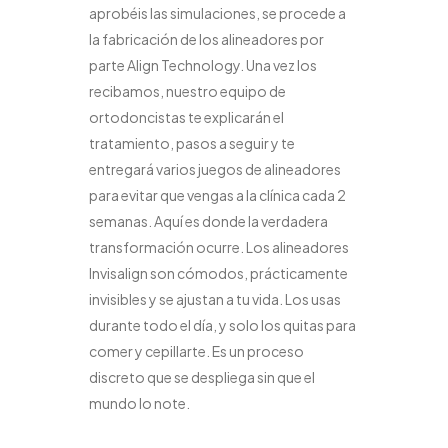
aprobéis las simulaciones, se procede a
la fabricación de los alineadores por
parte Align Technology. Una vez los
recibamos, nuestro equipo de
ortodoncistas te explicarán el
tratamiento, pasos a seguir y te
entregará varios juegos de alineadores
para evitar que vengas a la clínica cada 2
semanas. Aquí es donde la verdadera
transformación ocurre. Los alineadores
Invisalign son cómodos, prácticamente
invisibles y se ajustan a tu vida. Los usas
durante todo el día, y solo los quitas para
comer y cepillarte. Es un proceso
discreto que se despliega sin que el
mundo lo note.