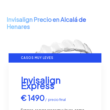
Invisalign Precio en Alcalá de
Henares
CASOS MUY LEVES
Invisalign
Express
€
1490
precio final
Express, es para casos muy leves, como