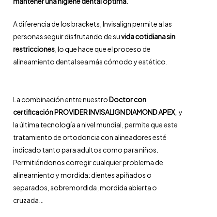
mantener una higiene dental óptima
.
A diferencia de los brackets, Invisalign permite a las
personas seguir disfrutando de su
vida cotidiana sin
restricciones
, lo que hace que el proceso de
alineamiento dental sea más cómodo y estético.
La combinación entre nuestro
Doctor con
certificación PROVIDER INVISALIGN DIAMOND APEX
, y
la última tecnología a nivel mundial, permite que este
tratamiento de ortodoncia con alineadores esté
indicado tanto para adultos como para niños.
Permitiéndonos corregir cualquier problema de
alineamiento y mordida: dientes apiñados o
separados, sobremordida, mordida abierta o
cruzada…