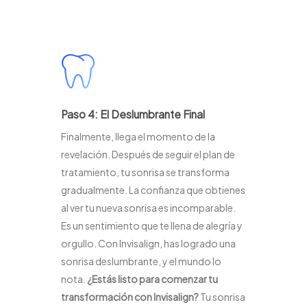
Paso 4: El Deslumbrante Final
Finalmente, llega el momento de la
revelación. Después de seguir el plan de
tratamiento, tu sonrisa se transforma
gradualmente. La confianza que obtienes
al ver tu nueva sonrisa es incomparable.
Es un sentimiento que te llena de alegría y
orgullo. Con Invisalign, has logrado una
sonrisa deslumbrante, y el mundo lo
nota.
¿Estás listo para comenzar tu
transformación con Invisalign?
Tu sonrisa