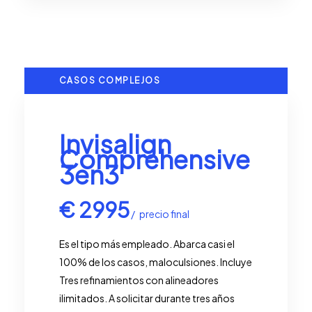
CASOS COMPLEJOS
Invisalign
Comprehensive
3en3
€
2995
precio final
Es el tipo más empleado. Abarca casi el
100% de los casos, maloculsiones. Incluye
Tres refinamientos con alineadores
ilimitados. A solicitar durante tres años