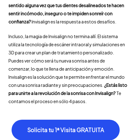
sentido alguna vez que tus dientes desalineados te hacen
sentir incómodo, inseguro o te impiden sonreír con
confianza?
Invisalign es la respuesta a estos desafíos.
Incluso, la magia de Invisalign no termina allí. El sistema
utiliza la tecnología de escáner intraoral y simulaciones en
3D para crear un plan de tratamiento personalizado.
Puedes ver cómo será tu nueva sonrisa antes de
comenzar, lo que te llena de anticipación y emoción.
Invisalign es la solución que te permite enfrentar el mundo
con una sonrisa radiante y sin preocupaciones.
¿Estás listo
para unirte a la revolución de la sonrisa con Invisalign?
Te
contamos el proceso en sólo 4 pasos.
Solicita tu 1ª Visita GRATUITA